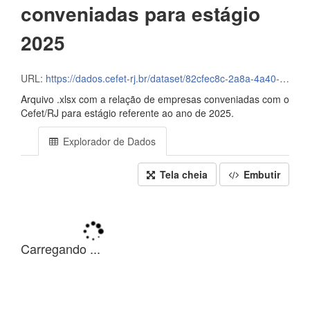
conveniadas para estágio
2025
URL:
https://dados.cefet-rj.br/dataset/82cfec8c-2a8a-4a40-8fe1-da45b9252fa0/resource/8db48e53-230d-4906-b7c8-384f9ff5d4eb/download/dados-abertos_diemp_2025.xlsx
Arquivo .xlsx com a relação de empresas conveniadas com o
Cefet/RJ para estágio referente ao ano de 2025.
Explorador de Dados
Tela cheia
Embutir