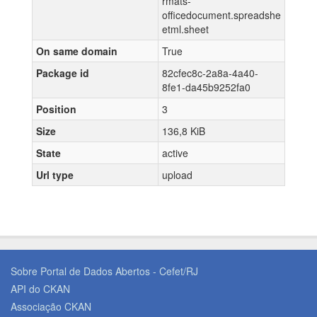
rmats-
officedocument.spreadshe
etml.sheet
On same domain
True
Package id
82cfec8c-2a8a-4a40-
8fe1-da45b9252fa0
Position
3
Size
136,8 KiB
State
active
Url type
upload
Sobre Portal de Dados Abertos - Cefet/RJ
API do CKAN
Associação CKAN