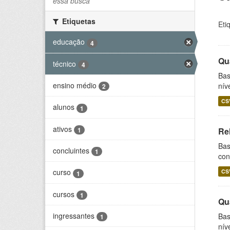
essa busca
Etiquetas
Eti
educação
4
Qu
técnico
4
Bas
ensino médio
nív
2
CS
alunos
1
ativos
1
Re
Bas
concluintes
1
con
curso
CS
1
cursos
1
Qu
ingressantes
Bas
1
nív