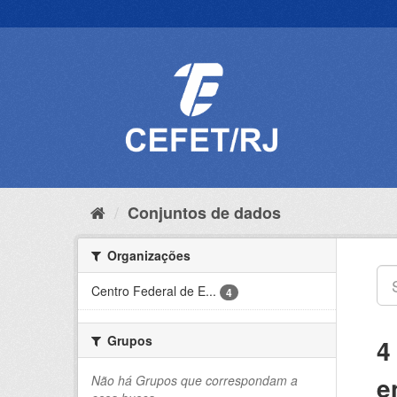
Pular
para
o
conteúdo
Conjuntos de dados
Organizações
Centro Federal de E...
4
Grupos
4
e
Não há Grupos que correspondam a