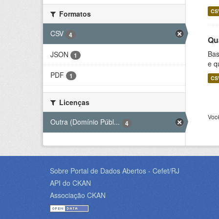
CS
Formatos
CSV
4
Qu
Bas
JSON
1
e q
PDF
1
CS
Licenças
Voc
Outra (Domínio Públ...
4
Sobre Portal de Dados Abertos - Cefet/RJ
API do CKAN
Associação CKAN