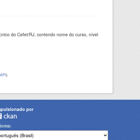
cnico do Cefet/RJ, contendo nome do curso, nível
API
).
mpulsionado por
dioma