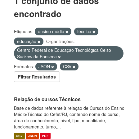
1 conjunto de dados
encontrado
Etiquetas:
ensino médio
técnico
educação
Organizações:
Centro Federal de Educação Tecnológica Celso
Suckow da Fonseca
Formatos:
JSON
CSV
Filtrar Resultados
Relação de cursos Técnicos
Base de dados referente à relação de Cursos do Ensino
Médio/Técnico do Cefet/RJ, contendo nome do curso,
área de conhecimento, nível, tipo, modalidade,
funcionamento, turno,...
CSV
JSON
PDF