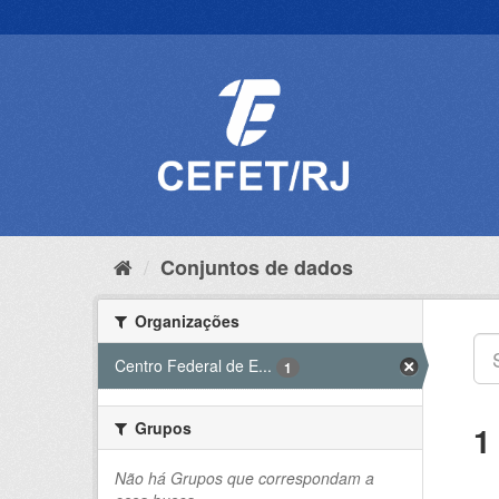
Pular
para
o
conteúdo
Conjuntos de dados
Organizações
Centro Federal de E...
1
Grupos
1
Não há Grupos que correspondam a