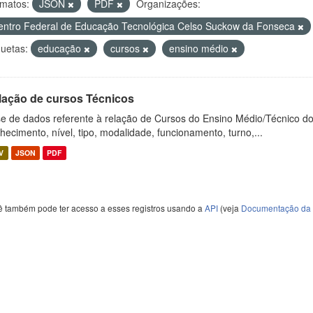
matos:
JSON
PDF
Organizações:
entro Federal de Educação Tecnológica Celso Suckow da Fonseca
quetas:
educação
cursos
ensino médio
lação de cursos Técnicos
e de dados referente à relação de Cursos do Ensino Médio/Técnico d
hecimento, nível, tipo, modalidade, funcionamento, turno,...
V
JSON
PDF
ê também pode ter acesso a esses registros usando a
API
(veja
Documentação da 