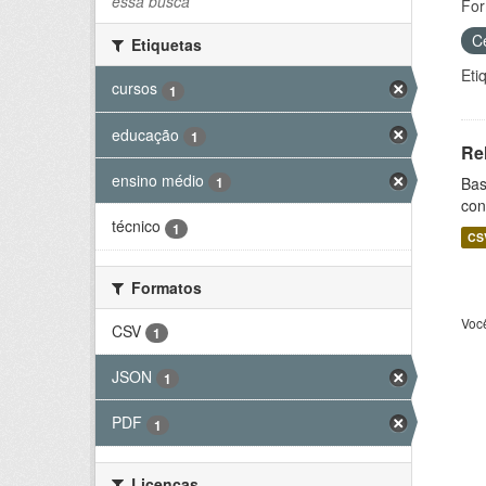
essa busca
For
C
Etiquetas
Eti
cursos
1
educação
1
Re
ensino médio
Bas
1
con
técnico
1
CS
Formatos
Voc
CSV
1
JSON
1
PDF
1
Licenças