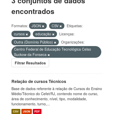
3 conjuntos de dados
encontrados
Formatos:
JSON
CSV
Etiquetas:
cursos
educação
Licenças:
Outra (Domínio Público)
Organizações:
Centro Federal de Educação Tecnológica Celso
Suckow da Fonseca
Filtrar Resultados
Relação de cursos Técnicos
Base de dados referente à relação de Cursos do Ensino
Médio/Técnico do Cefet/RJ, contendo nome do curso,
área de conhecimento, nível, tipo, modalidade,
funcionamento, turno,...
CSV
JSON
PDF