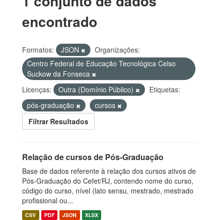
1 conjunto de dados
encontrado
Formatos:
JSON
Organizações:
Centro Federal de Educação Tecnológica Celso
Suckow da Fonseca
Licenças:
Outra (Domínio Público)
Etiquetas:
pós-graduação
cursos
Filtrar Resultados
Relação de cursos de Pós-Graduação
Base de dados referente à relação dos cursos ativos de
Pós-Graduação do Cefet/RJ, contendo nome do curso,
código do curso, nível (lato sensu, mestrado, mestrado
profissional ou...
CSV
PDF
JSON
XLSX