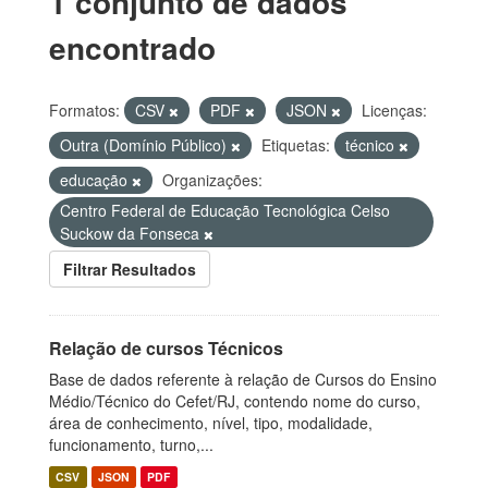
1 conjunto de dados
encontrado
Formatos:
CSV
PDF
JSON
Licenças:
Outra (Domínio Público)
Etiquetas:
técnico
educação
Organizações:
Centro Federal de Educação Tecnológica Celso
Suckow da Fonseca
Filtrar Resultados
Relação de cursos Técnicos
Base de dados referente à relação de Cursos do Ensino
Médio/Técnico do Cefet/RJ, contendo nome do curso,
área de conhecimento, nível, tipo, modalidade,
funcionamento, turno,...
CSV
JSON
PDF