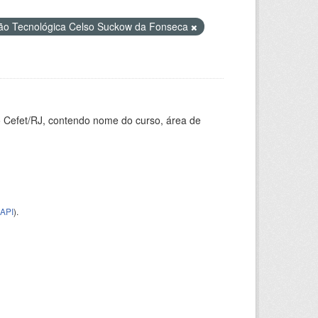
ão Tecnológica Celso Suckow da Fonseca
o Cefet/RJ, contendo nome do curso, área de
API
).