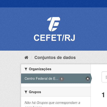
Pular
para
o
conteúdo
Conjuntos de dados
Organizações
Centro Federal de E...
1
Grupos
1
Não há Grupos que correspondam a