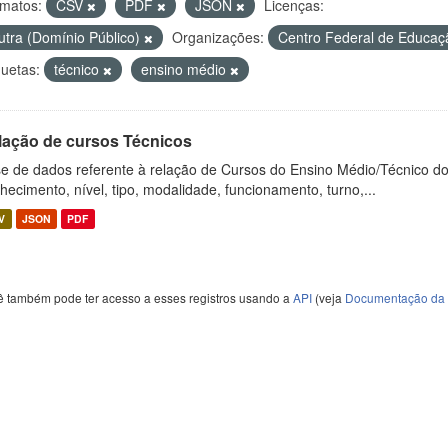
matos:
CSV
PDF
JSON
Licenças:
utra (Domínio Público)
Organizações:
Centro Federal de Educaç
quetas:
técnico
ensino médio
lação de cursos Técnicos
e de dados referente à relação de Cursos do Ensino Médio/Técnico d
hecimento, nível, tipo, modalidade, funcionamento, turno,...
V
JSON
PDF
ê também pode ter acesso a esses registros usando a
API
(veja
Documentação da 