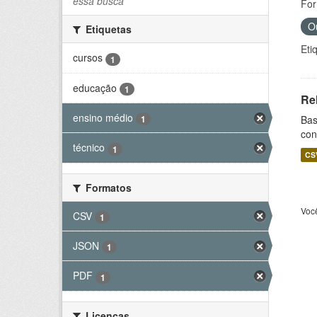
essa busca
For
O
Etiquetas
Eti
cursos
1
educação
1
Re
ensino médio
Bas
1
con
técnico
1
CS
Formatos
Voc
CSV
1
JSON
1
PDF
1
Licenças