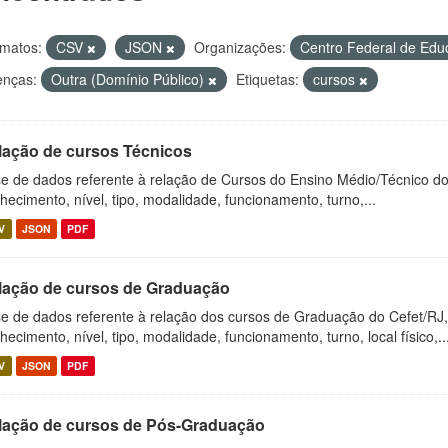
matos:
CSV
JSON
Organizações:
Centro Federal de Ed
enças:
Outra (Domínio Público)
Etiquetas:
cursos
lação de cursos Técnicos
e de dados referente à relação de Cursos do Ensino Médio/Técnico d
hecimento, nível, tipo, modalidade, funcionamento, turno,...
V
JSON
PDF
lação de cursos de Graduação
e de dados referente à relação dos cursos de Graduação do Cefet/RJ
hecimento, nível, tipo, modalidade, funcionamento, turno, local físico,..
V
JSON
PDF
lação de cursos de Pós-Graduação