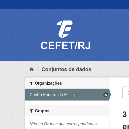
Pular
para
o
conteúdo
Conjuntos de dados
Organizações
Centro Federal de E...
3
Grupos
3
e
Não há Grupos que correspondam a