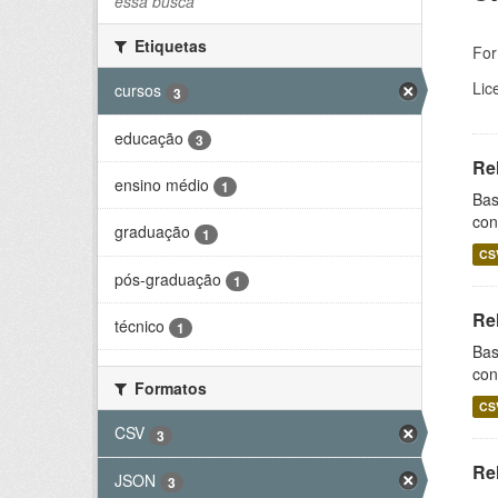
essa busca
Etiquetas
For
Lic
cursos
3
educação
3
Re
ensino médio
1
Bas
con
graduação
1
CS
pós-graduação
1
Re
técnico
1
Bas
con
Formatos
CS
CSV
3
Re
JSON
3