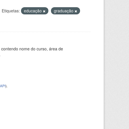
Etiquetas:
educação
graduação
, contendo nome do curso, área de
.
API
).