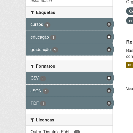
essa busca
Org
C
Etiquetas
c
cursos
1
educação
1
Re
graduação
Bas
1
con
CS
Formatos
CSV
1
Voc
JSON
1
PDF
1
Licenças
Outra (Domínio Públ...
1