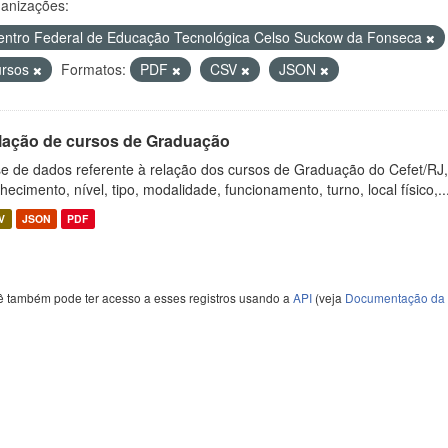
anizações:
entro Federal de Educação Tecnológica Celso Suckow da Fonseca
ursos
Formatos:
PDF
CSV
JSON
lação de cursos de Graduação
e de dados referente à relação dos cursos de Graduação do Cefet/RJ
hecimento, nível, tipo, modalidade, funcionamento, turno, local físico,..
V
JSON
PDF
ê também pode ter acesso a esses registros usando a
API
(veja
Documentação da 