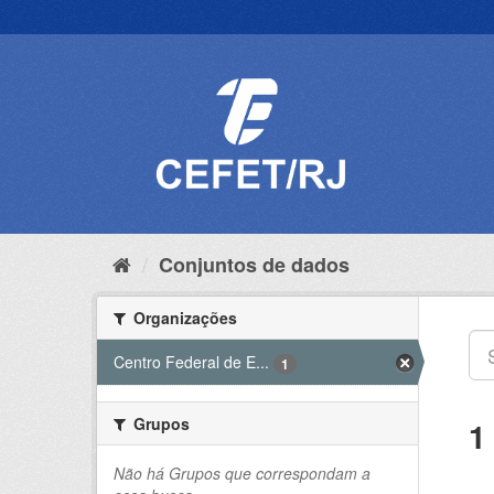
Pular
para
o
conteúdo
Conjuntos de dados
Organizações
Centro Federal de E...
1
Grupos
1
Não há Grupos que correspondam a