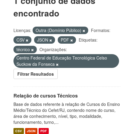
1 conjunto de dados
encontrado
Licenças:
Outra (Domínio Público)
Formatos:
CSV
JSON
PDF
Etiquetas:
técnico
Organizações:
Centro Federal de Educação Tecnológica Celso
Suckow da Fonseca
Filtrar Resultados
Relação de cursos Técnicos
Base de dados referente à relação de Cursos do Ensino
Médio/Técnico do Cefet/RJ, contendo nome do curso,
área de conhecimento, nível, tipo, modalidade,
funcionamento, turno,...
CSV
JSON
PDF